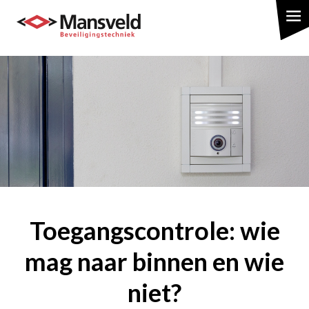
Overslaan
en
naar
de
inhoud
gaan
Toegangscontrole: wie
mag naar binnen en wie
niet?