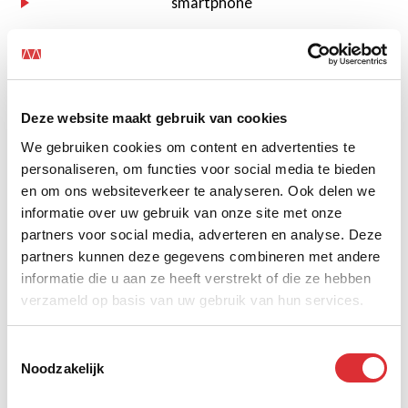
smartphone
Werking van een toegangscontrolesysteem
Heel eenvoudig gezegd, herkent een
toegangscontrolesysteem iemand die ergens toegang
Deze website maakt gebruik van cookies
toe wil hebben aan de hand van een
We gebruiken cookies om content en advertenties te
identificatiemiddel. Dit identificatiemiddel wordt
personaliseren, om functies voor social media te bieden
getoetst aan de beschikbare data in een database
en om ons websiteverkeer te analyseren. Ook delen we
waarna toegang wordt toegekend of niet.
informatie over uw gebruik van onze site met onze
partners voor social media, adverteren en analyse. Deze
Bij de inrichting van het systeem zijn al veel keuzes
partners kunnen deze gegevens combineren met andere
gemaakt die bepalen wat mogelijk is. Is er sprake van
informatie die u aan ze heeft verstrekt of die ze hebben
verschillende risicoprofielen? Welke
verzameld op basis van uw gebruik van hun services.
identificatiemiddelen passen bij onze organisatie? En
moet ik profielen of verleende toegang makkelijk
kunnen wijzigen? Dat is slechts een greep van de
Toestemmingsselectie
vragen die de revue kunnen passeren.
Noodzakelijk