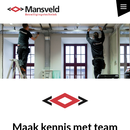
Overslaan
en
naar
de
inhoud
gaan
Maak kennis met team