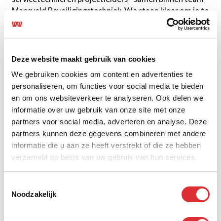
Mansveld Beveiligingstechniek. We staan klaar om je te
helpen bij al je beveiligingsvraagstukken.
Dit zijn wij
Deze website maakt gebruik van cookies
Wij zijn team Beveiligingstechniek. Wij adviseren over
We gebruiken cookies om content en advertenties te
en realiseren beveiligingsoplossingen voor onze
personaliseren, om functies voor social media te bieden
relaties die belang hechten aan veiligheid en die
en om ons websiteverkeer te analyseren. Ook delen we
geloven in de kracht van technologie. Zodat de
informatie over uw gebruik van onze site met onze
veiligheid van pandgebruikers en bedrijfsmiddelen én
partners voor social media, adverteren en analyse. Deze
de continuïteit van bedrijfsprocessen optimaal
partners kunnen deze gegevens combineren met andere
geborgd zijn. We zijn op de hoogte van de laatste
informatie die u aan ze heeft verstrekt of die ze hebben
technieken, weten uit ervaring wat werkt en wat niet
verzameld op basis van uw gebruik van hun services.
en adviseren ook graag over beveiligingsoplossingen
voor uitdagingen waar onze klanten in eerste instantie
Toestemmingsselectie
nog niet aan hadden gedacht.
Noodzakelijk
Ons team